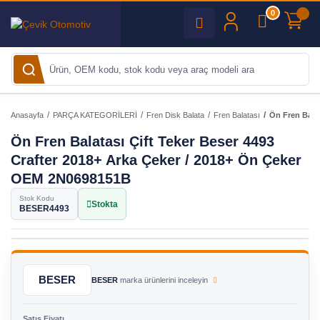
0
Anasayfa
PARÇA KATEGORİLERİ
Fren Disk Balata
Fren Balatası
Ön Fren Bala
Ön Fren Balatası Çift Teker Beser 4493
Crafter 2018+ Arka Çeker / 2018+ Ön Çeker
OEM 2N0698151B
Stok Kodu
Stokta
BESER4493
BESER
BESER
marka ürünlerini inceleyin
Satış Fiyatı