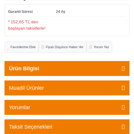
Garanti Süresi
24 Ay
* 152,65 TL den
başlayan taksitlerle!
Fiyatı Düşünce Haber Ver
Yorum Yaz
Ürün Bilgisi
Muadil Ürünler
Yorumlar
Taksit Seçenekleri