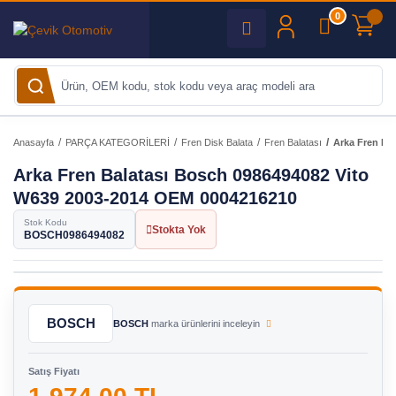
0
Anasayfa
PARÇA KATEGORİLERİ
Fren Disk Balata
Fren Balatası
Arka Fren Ba
Arka Fren Balatası Bosch 0986494082 Vito
W639 2003-2014 OEM 0004216210
Stok Kodu
Stokta Yok
BOSCH0986494082
BOSCH
BOSCH
marka ürünlerini inceleyin
Satış Fiyatı