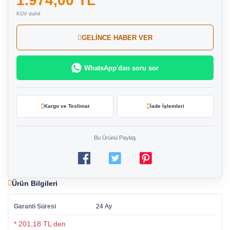
1.974,00 TL
KDV dahil
GELİNCE HABER VER
WhatsApp'dan soru sor
Kargo ve Teslimat
İade İşlemleri
Bu Ürünü Paylaş
Ürün Bilgileri
Garanti Süresi
24 Ay
* 201,18 TL den