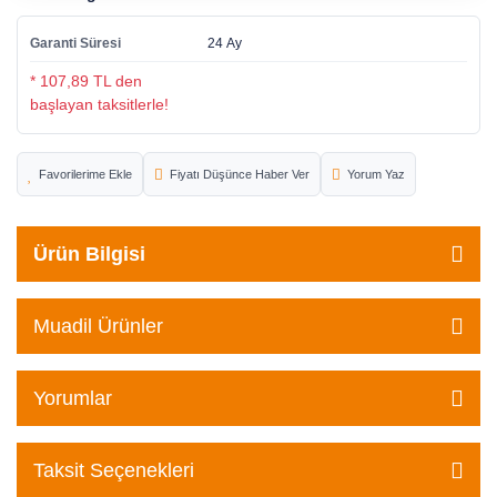
Garanti Süresi
24 Ay
* 107,89 TL den
başlayan taksitlerle!
Fiyatı Düşünce Haber Ver
Yorum Yaz
Ürün Bilgisi
Muadil Ürünler
Yorumlar
Taksit Seçenekleri