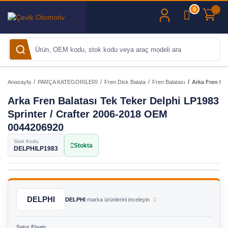
0
Anasayfa
PARÇA KATEGORİLERİ
Fren Disk Balata
Fren Balatası
Arka Fren Bal
Arka Fren Balatası Tek Teker Delphi LP1983
Sprinter / Crafter 2006-2018 OEM
0044206920
Stok Kodu
Stokta
DELPHILP1983
DELPHI
DELPHI
marka ürünlerini inceleyin
Satış Fiyatı