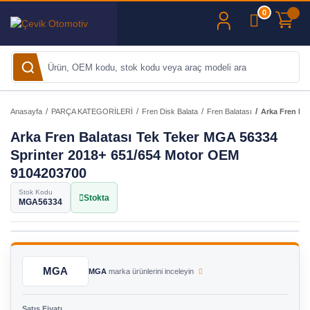
0
Anasayfa
PARÇA KATEGORİLERİ
Fren Disk Balata
Fren Balatası
Arka Fren Ba
Arka Fren Balatası Tek Teker MGA 56334
Sprinter 2018+ 651/654 Motor OEM
9104203700
Stok Kodu
Stokta
MGA56334
MGA
MGA
marka ürünlerini inceleyin
Satış Fiyatı