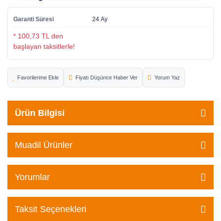
Garanti Süresi
24 Ay
* 100,73 TL den
başlayan taksitlerle!
Fiyatı Düşünce Haber Ver
Yorum Yaz
Ürün Bilgisi
Muadil Ürünler
Yorumlar
Taksit Seçenekleri