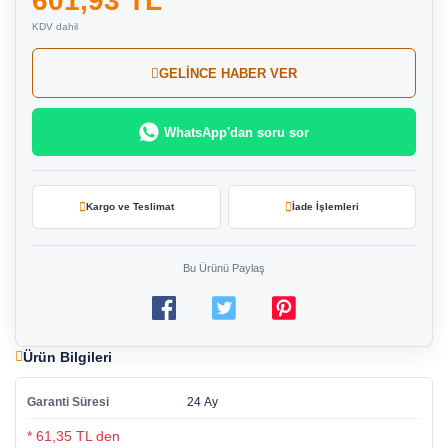
601,93 TL
KDV dahil
GELİNCE HABER VER
WhatsApp'dan soru sor
Kargo ve Teslimat
İade İşlemleri
Bu Ürünü Paylaş
Ürün Bilgileri
Garanti Süresi
24 Ay
* 61,35 TL den