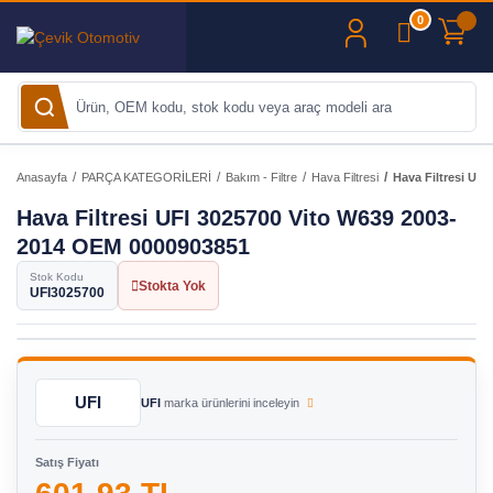
0
Anasayfa
PARÇA KATEGORİLERİ
Bakım - Filtre
Hava Filtresi
Hava Filtresi UF
Hava Filtresi UFI 3025700 Vito W639 2003-
2014 OEM 0000903851
Stok Kodu
Stokta Yok
UFI3025700
UFI
UFI
marka ürünlerini inceleyin
Satış Fiyatı