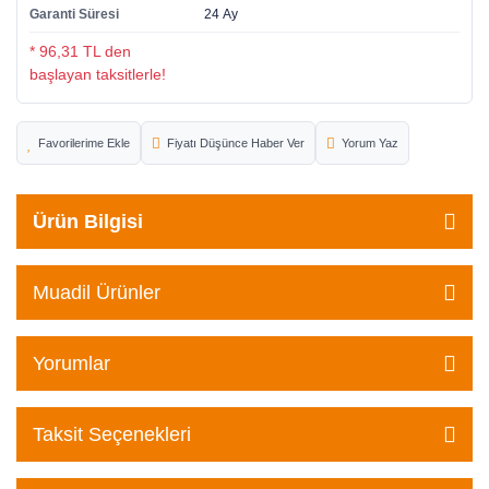
Garanti Süresi
24 Ay
* 96,31 TL den
başlayan taksitlerle!
Fiyatı Düşünce Haber Ver
Yorum Yaz
Ürün Bilgisi
Muadil Ürünler
Yorumlar
Taksit Seçenekleri