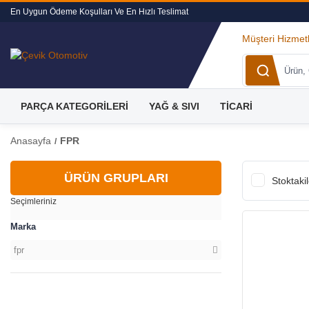
En Uygun Ödeme Koşulları Ve En Hızlı Teslimat
Müşteri Hizmetl
PARÇA KATEGORİLERİ
YAĞ & SIVI
TİCARİ
Anasayfa
FPR
ÜRÜN GRUPLARI
Stoktakil
Seçimleriniz
Marka
fpr