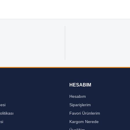
HESABIM
Hesabım
mesi
Siparişlerim
olitikası
Favori Ürünlerim
si
Kargom Nerede