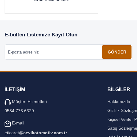
E-bülten Listemize Kayıt Olun
E-posta adresiniz
GÖNDER
İLETİŞİM
BİLGİLER
Müşteri Hizmetleri
Hakkımızda
Gizlilik Sözleş
0534 776 6329
Kişisel Veriler P
E-mail
Satış Sözleşme
eticaret@
cevikotomotiv.com.tr