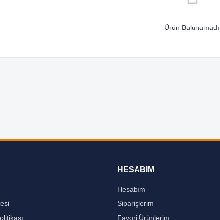
Ürün Bulunamadı
HESABIM
Hesabım
mesi
Siparişlerim
olitikası
Favori Ürünlerim