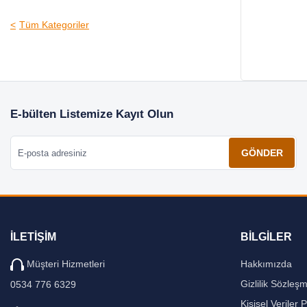
Tüm Kategoriler
E-bülten Listemize Kayıt Olun
E-posta adresiniz
GÖNDER
İLETİŞİM
BİLGİLER
Müşteri Hizmetleri
Hakkımızda
Gizlilik Sözleş
0534 776 6329
Kişisel Veriler P