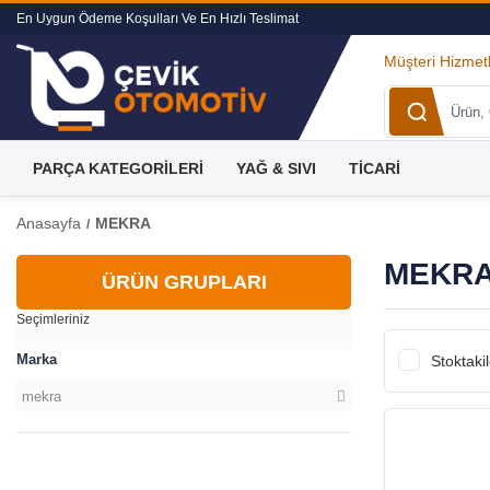
En Uygun Ödeme Koşulları Ve En Hızlı Teslimat
Müşteri Hizmetl
PARÇA KATEGORİLERİ
YAĞ & SIVI
TİCARİ
Anasayfa
MEKRA
MEKR
ÜRÜN GRUPLARI
Seçimleriniz
Marka
Stoktakil
mekra