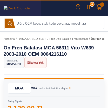
0
Anasayfa
PARÇA KATEGORİLERİ
Fren Disk Balata
Fren Balatası
Ön Fren Bala
Ön Fren Balatası MGA 56311 Vito W639
2003-2010 OEM 0004216110
Stok Kodu
Stokta Yok
MGA56311
MGA
MGA
marka ürünlerini inceleyin
Satış Fiyatı