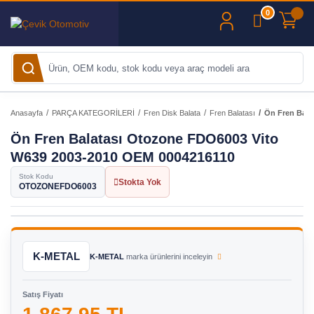
0
Anasayfa
PARÇA KATEGORİLERİ
Fren Disk Balata
Fren Balatası
Ön Fren Bala
Ön Fren Balatası Otozone FDO6003 Vito
W639 2003-2010 OEM 0004216110
Stok Kodu
Stokta Yok
OTOZONEFDO6003
K-METAL
K-METAL
marka ürünlerini inceleyin
Satış Fiyatı