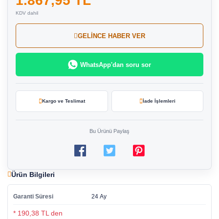
1.867,95 TL
KDV dahil
GELİNCE HABER VER
WhatsApp'dan soru sor
Kargo ve Teslimat
İade İşlemleri
Bu Ürünü Paylaş
Ürün Bilgileri
Garanti Süresi
24 Ay
* 190,38 TL den